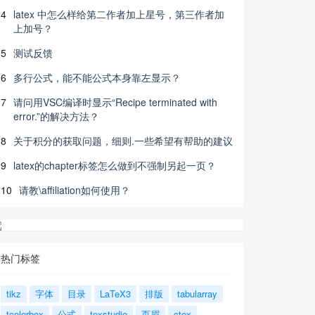
4
latex 中怎么样给第二作者加上星号，第三作者加
上加号？
5
测试反馈
6
多行公式，能不能公式本身靠左显示？
7
请问用VSC编译时显示“Recipe terminated with
error.”的解决方法？
8
关于积分的获取问题，细则.一些希望有帮助的建议
9
latex的chapter标签怎么做到不强制另起一页？
10
请教\affiliation如何使用？
热门标签
tikz
字体
目录
LaTeX3
排版
tabularray
tcolorbox
公式
texstudio
页眉
ctex