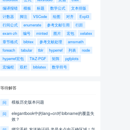
编译报错
模板
标题
数学公式
文本排版
计数器
脚注
VSCode
绘图
对齐
Expl3
行间公式
enumerate
参考文献引用
行距
exam-zh
编号
minted
图片
宏包
xelatex
章节格式
bibtex
参考文献处理
amsmath
foreach
tabular
tblr
hyperref
列表
node
hyperref宏包
TikZ-PGF
矩阵
pgfplots
宏编程
双栏
biblatex
数学符号
等待解答
模板历史版本问题
问
elegantbook中的lang=cn对\bibname的覆盖失
问
效？
绑定手机,发送验证码,老是未点中正确区域！怎
问