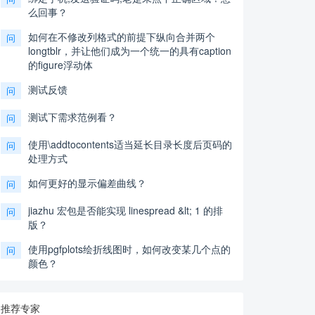
么回事？
如何在不修改列格式的前提下纵向合并两个
问
longtblr，并让他们成为一个统一的具有caption
的figure浮动体
测试反馈
问
测试下需求范例看？
问
使用\addtocontents适当延长目录长度后页码的
问
处理方式
如何更好的显示偏差曲线？
问
jiazhu 宏包是否能实现 linespread &lt; 1 的排
问
版？
使用pgfplots绘折线图时，如何改变某几个点的
问
颜色？
推荐专家