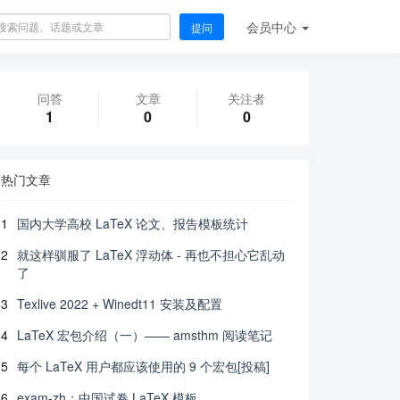
会员
中心
提问
问答
文章
关注者
1
0
0
热门文章
1
国内大学高校 LaTeX 论文、报告模板统计
2
就这样驯服了 LaTeX 浮动体 - 再也不担心它乱动
了
3
Texlive 2022 + Winedt11 安装及配置
4
LaTeX 宏包介绍（一）—— amsthm 阅读笔记
5
每个 LaTeX 用户都应该使用的 9 个宏包[投稿]
6
exam-zh：中国试卷 LaTeX 模板