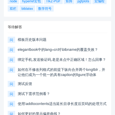
node
hyperref宏包
TikZ-PGF
矩阵
pgfplots
宏编程
双栏
biblatex
数学符号
等待解答
模板历史版本问题
问
elegantbook中的lang=cn对\bibname的覆盖失效？
问
绑定手机,发送验证码,老是未点中正确区域！怎么回事？
问
如何在不修改列格式的前提下纵向合并两个longtblr，并
问
让他们成为一个统一的具有caption的figure浮动体
测试反馈
问
测试下需求范例看？
问
使用\addtocontents适当延长目录长度后页码的处理方式
问
如何更好的显示偏差曲线？
问