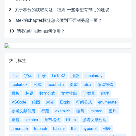
8
关于积分的获取问题，细则.一些希望有帮助的建议
9
latex的chapter标签怎么做到不强制另起一页？
10
请教\affiliation如何使用？
热门标签
tikz
字体
目录
LaTeX3
排版
tabularray
tcolorbox
公式
texstudio
页眉
ctex
编译报错
模板
标题
数学公式
文本排版
计数器
脚注
VSCode
绘图
对齐
Expl3
行间公式
enumerate
参考文献引用
行距
exam-zh
编号
minted
图片
宏包
xelatex
章节格式
bibtex
参考文献处理
amsmath
foreach
tabular
tblr
hyperref
列表