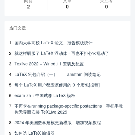
问答
文章
关注者
2
0
0
热门文章
1
国内大学高校 LaTeX 论文、报告模板统计
2
就这样驯服了 LaTeX 浮动体 - 再也不担心它乱动了
3
Texlive 2022 + Winedt11 安装及配置
4
LaTeX 宏包介绍（一）—— amsthm 阅读笔记
5
每个 LaTeX 用户都应该使用的 9 个宏包[投稿]
6
exam-zh：中国试卷 LaTeX 模板
7
不再卡在running package-specific postactions，手把手教
你无界面安装 TeXLive 2025
8
2024 年美国数学建模更新模版 - 增加视频教程
9
如何选 LaTeX 编辑器