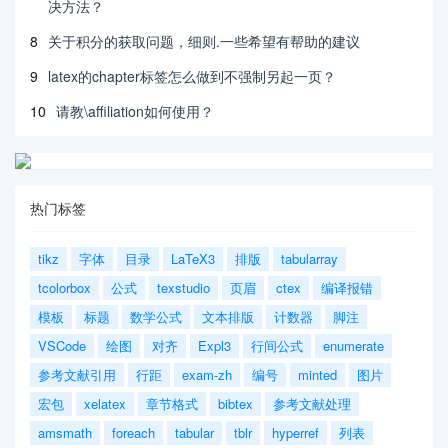
决方法？
8
关于积分的获取问题，细则.一些希望有帮助的建议
9
latex的chapter标签怎么做到不强制另起一页？
10
请教\affiliation如何使用？
热门标签
tikz
字体
目录
LaTeX3
排版
tabularray
tcolorbox
公式
texstudio
页眉
ctex
编译报错
模板
标题
数学公式
文本排版
计数器
脚注
VSCode
绘图
对齐
Expl3
行间公式
enumerate
参考文献引用
行距
exam-zh
编号
minted
图片
宏包
xelatex
章节格式
bibtex
参考文献处理
amsmath
foreach
tabular
tblr
hyperref
列表