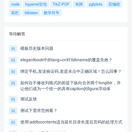
node
hyperref宏包
TikZ-PGF
矩阵
pgfplots
宏编程
双栏
biblatex
数学符号
等待解答
模板历史版本问题
问
elegantbook中的lang=cn对\bibname的覆盖失效？
问
绑定手机,发送验证码,老是未点中正确区域！怎么回事？
问
如何在不修改列格式的前提下纵向合并两个longtblr，并
问
让他们成为一个统一的具有caption的figure浮动体
测试反馈
问
测试下需求范例看？
问
使用\addtocontents适当延长目录长度后页码的处理方式
问