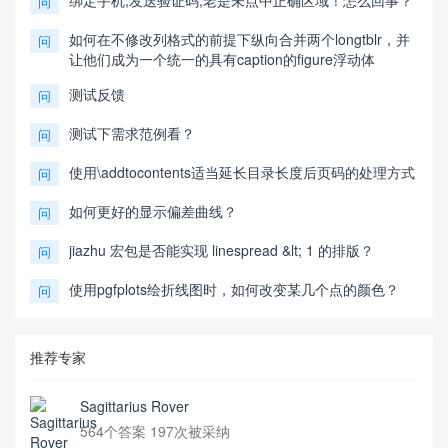
绑定手机,发送验证码,老是未点中正确区域！怎么回事？
问
如何在不修改列格式的前提下纵向合并两个longtblr，并
问
让他们成为一个统一的具有caption的figure浮动体
测试反馈
问
测试下需求范例看？
问
使用\addtocontents适当延长目录长度后页码的处理方式
问
如何更好的显示偏差曲线？
问
jiazhu 宏包是否能实现 linespread &lt; 1 的排版？
问
使用pgfplots绘折线图时，如何改变某几个点的颜色？
问
推荐专家
Sagittarius Rover
564个答案 197次被采纳