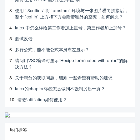
3
使用 `l3coffins` 将 `amsthm` 环境与一张图片横向拼接后，
整个 `coffin` 上方和下方会附带额外的空隙，如何解决？
4
latex 中怎么样给第二作者加上星号，第三作者加上加号？
5
测试反馈
6
多行公式，能不能公式本身靠左显示？
7
请问用VSC编译时显示“Recipe terminated with error.”的解
决方法？
8
关于积分的获取问题，细则.一些希望有帮助的建议
9
latex的chapter标签怎么做到不强制另起一页？
10
请教\affiliation如何使用？
热门标签