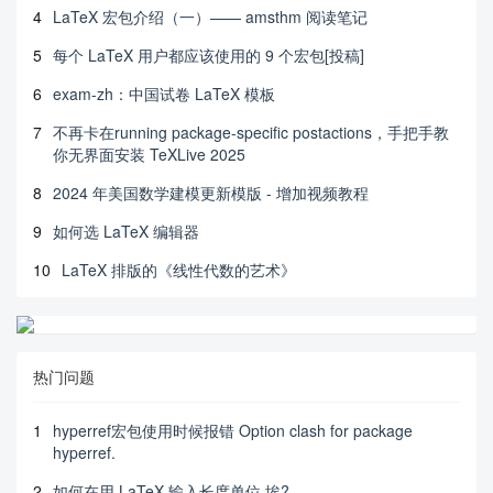
4
LaTeX 宏包介绍（一）—— amsthm 阅读笔记
5
每个 LaTeX 用户都应该使用的 9 个宏包[投稿]
6
exam-zh：中国试卷 LaTeX 模板
7
不再卡在running package-specific postactions，手把手教
你无界面安装 TeXLive 2025
8
2024 年美国数学建模更新模版 - 增加视频教程
9
如何选 LaTeX 编辑器
10
LaTeX 排版的《线性代数的艺术》
热门问题
1
hyperref宏包使用时候报错 Option clash for package
hyperref.
2
如何在用 LaTeX 输入长度单位 埃?