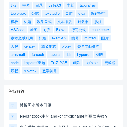
tikz
字体
目录
LaTeX3
排版
tabularray
tcolorbox
公式
texstudio
页眉
ctex
编译报错
模板
标题
数学公式
文本排版
计数器
脚注
VSCode
绘图
对齐
Expl3
行间公式
enumerate
参考文献引用
行距
exam-zh
编号
minted
图片
宏包
xelatex
章节格式
bibtex
参考文献处理
amsmath
foreach
tabular
tblr
hyperref
列表
node
hyperref宏包
TikZ-PGF
矩阵
pgfplots
宏编程
双栏
biblatex
数学符号
等待解答
模板历史版本问题
问
elegantbook中的lang=cn对\bibname的覆盖失效？
问