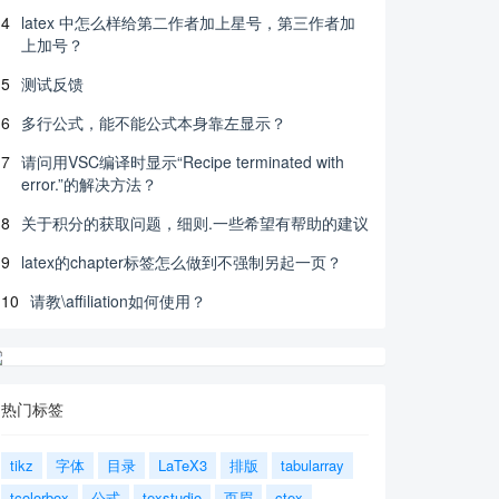
4
latex 中怎么样给第二作者加上星号，第三作者加
上加号？
5
测试反馈
6
多行公式，能不能公式本身靠左显示？
7
请问用VSC编译时显示“Recipe terminated with
error.”的解决方法？
8
关于积分的获取问题，细则.一些希望有帮助的建议
9
latex的chapter标签怎么做到不强制另起一页？
10
请教\affiliation如何使用？
热门标签
tikz
字体
目录
LaTeX3
排版
tabularray
tcolorbox
公式
texstudio
页眉
ctex