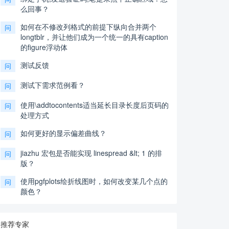
么回事？
如何在不修改列格式的前提下纵向合并两个
问
longtblr，并让他们成为一个统一的具有caption
的figure浮动体
测试反馈
问
测试下需求范例看？
问
使用\addtocontents适当延长目录长度后页码的
问
处理方式
如何更好的显示偏差曲线？
问
jiazhu 宏包是否能实现 linespread &lt; 1 的排
问
版？
使用pgfplots绘折线图时，如何改变某几个点的
问
颜色？
推荐专家