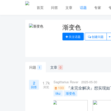
首页
问答
文章
话题
专家
渐变色
关注话题
创建问题
问题
文章
1
0
Sagittarius Rover
2025-05-30
2
1.7k
回答
浏览
『未完全解决』想实现如
100
tikz
渐变色