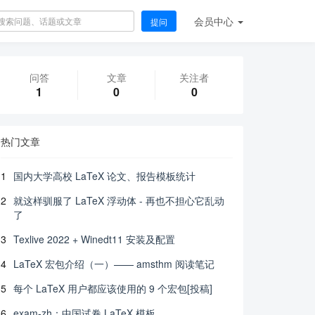
会员
中心
提问
问答
文章
关注者
1
0
0
热门文章
1
国内大学高校 LaTeX 论文、报告模板统计
2
就这样驯服了 LaTeX 浮动体 - 再也不担心它乱动
了
3
Texlive 2022 + Winedt11 安装及配置
4
LaTeX 宏包介绍（一）—— amsthm 阅读笔记
5
每个 LaTeX 用户都应该使用的 9 个宏包[投稿]
6
exam-zh：中国试卷 LaTeX 模板