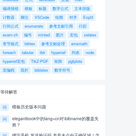
编译报错
模板
标题
数学公式
文本排版
计数器
脚注
VSCode
绘图
对齐
Expl3
行间公式
enumerate
参考文献引用
行距
exam-zh
编号
minted
图片
宏包
xelatex
章节格式
bibtex
参考文献处理
amsmath
foreach
tabular
tblr
hyperref
列表
node
hyperref宏包
TikZ-PGF
矩阵
pgfplots
宏编程
双栏
biblatex
数学符号
等待解答
模板历史版本问题
问
elegantbook中的lang=cn对\bibname的覆盖失
问
效？
绑定手机,发送验证码,老是未点中正确区域！怎
问