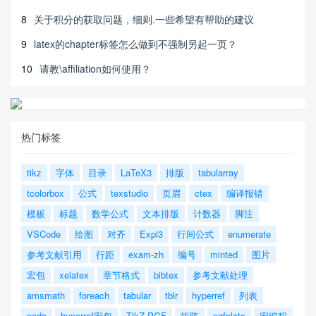
8
关于积分的获取问题，细则.一些希望有帮助的建议
9
latex的chapter标签怎么做到不强制另起一页？
10
请教\affiliation如何使用？
热门标签
tikz
字体
目录
LaTeX3
排版
tabularray
tcolorbox
公式
texstudio
页眉
ctex
编译报错
模板
标题
数学公式
文本排版
计数器
脚注
VSCode
绘图
对齐
Expl3
行间公式
enumerate
参考文献引用
行距
exam-zh
编号
minted
图片
宏包
xelatex
章节格式
bibtex
参考文献处理
amsmath
foreach
tabular
tblr
hyperref
列表
node
hyperref宏包
TikZ-PGF
矩阵
pgfplots
宏编程