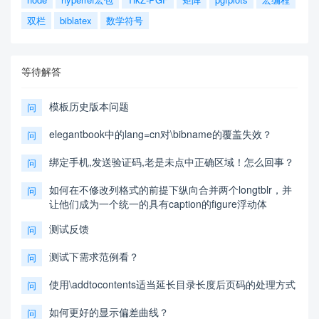
双栏
biblatex
数学符号
等待解答
模板历史版本问题
问
elegantbook中的lang=cn对\bibname的覆盖失效？
问
绑定手机,发送验证码,老是未点中正确区域！怎么回事？
问
如何在不修改列格式的前提下纵向合并两个longtblr，并
问
让他们成为一个统一的具有caption的figure浮动体
测试反馈
问
测试下需求范例看？
问
使用\addtocontents适当延长目录长度后页码的处理方式
问
如何更好的显示偏差曲线？
问