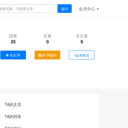
会员
中心
提问
回答
文章
关注者
35
0
0
关注TA
向TA提问
发私信
TA的主页
TA的回答