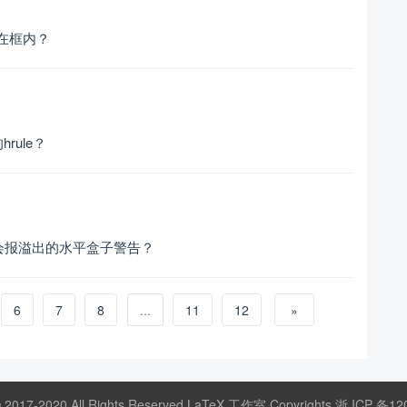
定在框内？
ule？
么会报溢出的水平盒子警告？
6
7
8
...
11
12
»
© 2017-2020 All Rights Reserved LaTeX 工作室 Copyrights
浙 ICP 备12