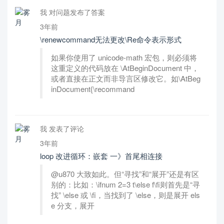
我 对问题发布了答案
3年前
\renewcommand无法更改\Re命令表示形式
如果你使用了 unicode-math 宏包，则必须将
这重定义的代码放在 \AtBeginDocument 中，
或者直接在正文而非导言区修改它。如\AtBeg
inDocument{\recommand
我 发表了评论
3年前
loop 改进循环：嵌套 一》首尾相连接
@u870 大致如此。但“寻找”和“展开”还是有区
别的：比如：\ifnum 2=3 t\else f\fi则首先是“寻
找” \else 或 \fi，当找到了 \else，则是展开 els
e 分支，展开