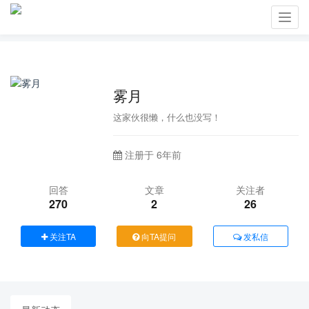
Toggl
navig
雾月
这家伙很懒，什么也没写！
注册于 6年前
回答
文章
关注者
270
2
26
关注TA
向TA提问
发私信