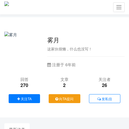
Toggl
navig
雾月
这家伙很懒，什么也没写！
注册于 6年前
回答
文章
关注者
270
2
26
关注TA
向TA提问
发私信