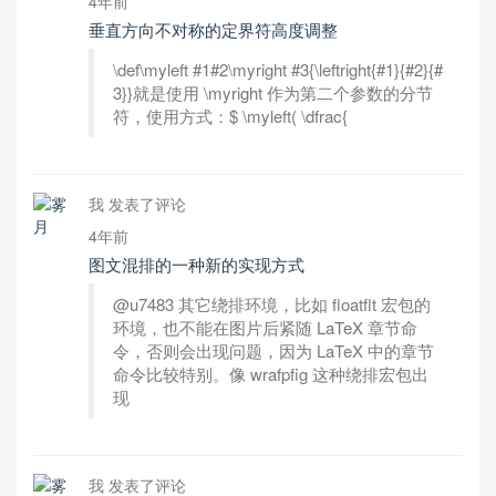
4年前
垂直方向不对称的定界符高度调整
\def\myleft #1#2\myright #3{\leftright{#1}{#2}{#
3}}就是使用 \myright 作为第二个参数的分节
符，使用方式：$ \myleft( \dfrac{
我 发表了评论
4年前
图文混排的一种新的实现方式
@u7483 其它绕排环境，比如 floatflt 宏包的
环境，也不能在图片后紧随 LaTeX 章节命
令，否则会出现问题，因为 LaTeX 中的章节
命令比较特别。像 wrafpfig 这种绕排宏包出
现
我 发表了评论