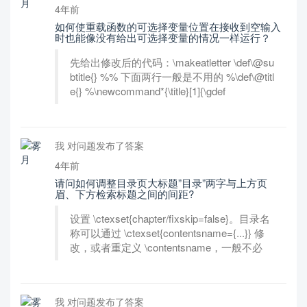
4年前
如何使重载函数的可选择变量位置在接收到空输入
时也能像没有给出可选择变量的情况一样运行？
先给出修改后的代码：\makeatletter \def\@su
btitle{} %% 下面两行一般是不用的 %\def\@titl
e{} %\newcommand*{\title}[1]{\gdef
我 对问题发布了答案
4年前
请问如何调整目录页大标题”目录”两字与上方页
眉、下方检索标题之间的间距?
设置 \ctexset{chapter/fixskip=false}。目录名
称可以通过 \ctexset{contentsname={...}} 修
改，或者重定义 \contentsname，一般不必
我 对问题发布了答案