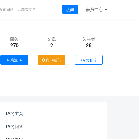
会员
中心
提问
回答
文章
关注者
270
2
26
关注TA
向TA提问
发私信
TA的主页
TA的回答