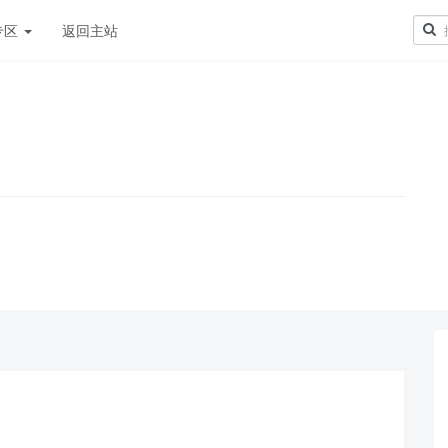
专区
返回主站
！