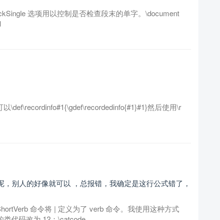
heckSingle 选项用以控制是否检查段末的单字。\document
1
\recordinfo#1{\gdef\recordedinfo{#1}#1}然后使用\r
不了呢，别人的好像就可以 ，总报错，我确定是这行公式错了，
eShortVerb 命令将 | 定义为了 verb 命令。我使用这种方式
码改为 12：\catcode