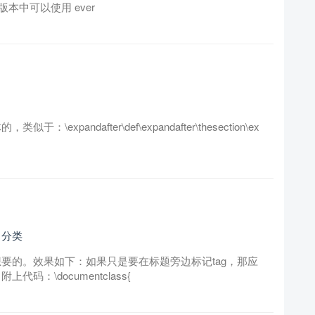
X 版本中可以使用 ever
似于：\expandafter\def\expandafter\thesection\ex
 分类
是你想要的。效果如下：如果只是要在标题旁边标记tag，那应
做。附上代码：\documentclass{