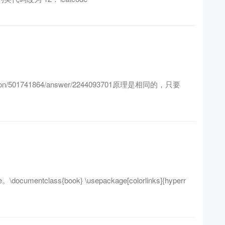
stion/501741864/answer/2244093701原理是相同的，只要
。
。\documentclass{book} \usepackage[colorlinks]{hyperr