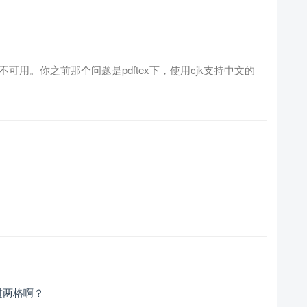
器不可用。你之前那个问题是pdftex下，使用cjk支持中文的
缩进两格啊？