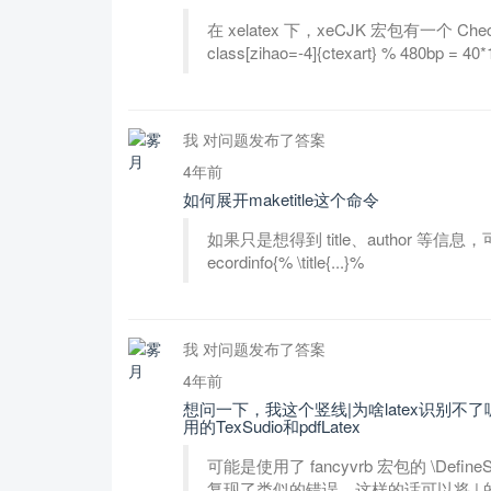
在 xelatex 下，xeCJK 宏包有一个 C
class[zihao=-4]{ctexart} % 480bp = 40*
我 对问题发布了答案
4年前
如何展开maketitle这个命令
如果只是想得到 title、author 等信息，可以\def
ecordinfo{% \title{...}%
我 对问题发布了答案
4年前
想问一下，我这个竖线|为啥latex识别
用的TexSudio和pdfLatex
可能是使用了 fancyvrb 宏包的 \Defin
复现了类似的错误。这样的话可以将 | 的类代