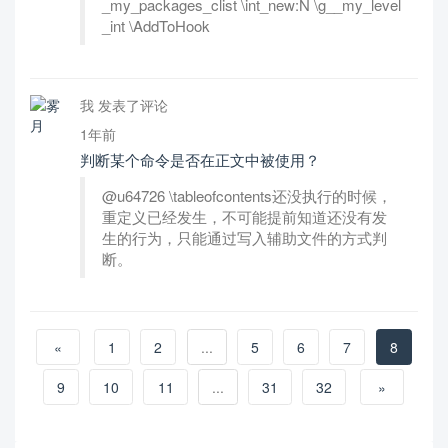
_my_packages_clist \int_new:N \g__my_level
_int \AddToHook
我 发表了评论
1年前
判断某个命令是否在正文中被使用？
@u64726 \tableofcontents还没执行的时候，
重定义已经发生，不可能提前知道还没有发
生的行为，只能通过写入辅助文件的方式判
断。
«
1
2
...
5
6
7
8
9
10
11
...
31
32
»