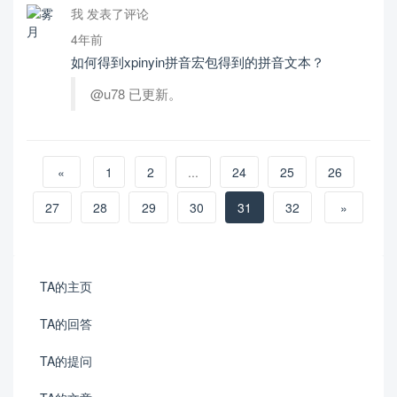
我 发表了评论
4年前
如何得到xpinyin拼音宏包得到的拼音文本？
@u78 已更新。
«
1
2
...
24
25
26
27
28
29
30
31
32
»
TA的主页
TA的回答
TA的提问