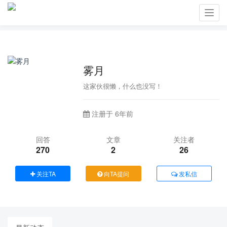
Toggl
navig
雾月
这家伙很懒，什么也没写！
注册于 6年前
回答
文章
关注者
270
2
26
关注TA
向TA提问
发私信