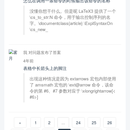
怎么在调用一条命令的时候输出该命令的名称
没懂你想干什么。但是呢 LaTeX3 提供了一个
\cs_to_str:N 命令，用于输出控制序列的名
字。\documentclass{article} \ExplSyntaxOn
\cs_new_
我 对问题发布了答案
4年前
表格中长箭头上的脚注
出现这种情况是因为 extarrows 宏包内部使用
了 amsmath 宏包的 \ext@arrow 命令，该命
令的第 #6、#7 参数对应于 \xlongrightarrow[<
#6>]
«
1
2
...
24
25
26