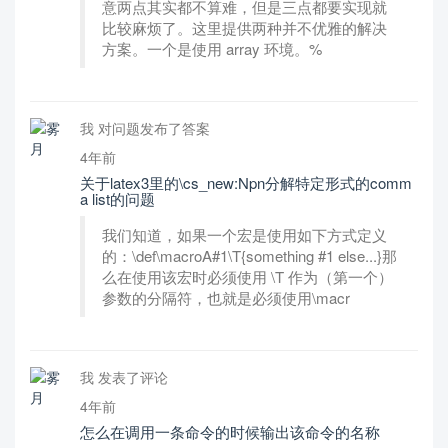
意两点其实都不算难，但是三点都要实现就
比较麻烦了。这里提供两种并不优雅的解决
方案。一个是使用 array 环境。%
我 对问题发布了答案
4年前
关于latex3里的\cs_new:Npn分解特定形式的comm
a list的问题
我们知道，如果一个宏是使用如下方式定义
的：\def\macroA#1\T{something #1 else...}那
么在使用该宏时必须使用 \T 作为（第一个）
参数的分隔符，也就是必须使用\macr
我 发表了评论
4年前
怎么在调用一条命令的时候输出该命令的名称