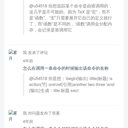
@u54518 你想追踪某个命令是由谁调用的，
这几乎是不可能的。因为 TeX 是“宏”，而不
是“函数”。“宏”只需要展开它自己的定义就行
了，而“函数”是不同的，“函数”调用会分配内
存，会记录是谁调用它
我 发表了评论
4年前
怎么在调用一条命令的时候输出该命令的名称
@u54518 你是想：\begin{输出} \title{标题} \s
ection{节} one\ref{引用}another two three \end
{输出}生成：title:标题 sect
我 对问题发布了答案
4年前