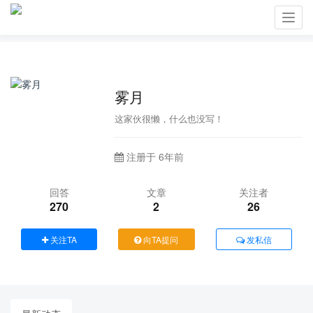
Toggl
navig
雾月
这家伙很懒，什么也没写！
注册于 6年前
回答
文章
关注者
270
2
26
关注TA
向TA提问
发私信