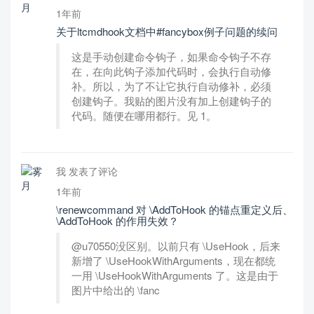
1年前
关于ltcmdhook文档中#fancybox例子问题的续问
这是手动创建命令钩子，如果命令钩子不存
在，在向此钩子添加代码时，会执行自动修
补。所以，为了不让它执行自动修补，必须
创建钩子。我贴的图片没有加上创建钩子的
代码。随便在哪用都行。见 1。
我 发表了评论
1年前
\renewcommand 对 \AddToHook 的锚点重定义后、
\AddToHook 的作用失效？
@u70550没区别。以前只有 \UseHook，后来
新增了 \UseHookWithArguments，现在都统
一用 \UseHookWithArguments 了。这是由于
图片中给出的 \fanc