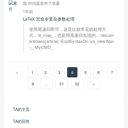
我 对问题发布了答案
1年前
LaTeX 宏命令复杂参数处理
使用尾递归即可，这是比较常见的处理方
式，\tl_map_.. 也是用尾递归实现的。\docum
entclass{article} \ExplSyntaxOn \cs_new:Npn
\__MyCMD_
«
1
2
3
4
5
6
7
8
...
31
32
»
TA的主页
TA的回答