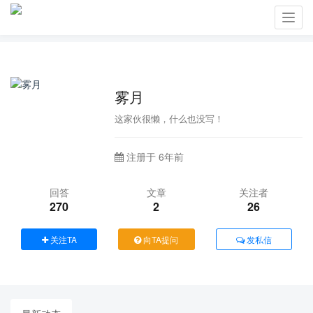
Toggl
navig
雾月
这家伙很懒，什么也没写！
注册于 6年前
回答
文章
关注者
270
2
26
关注TA
向TA提问
发私信