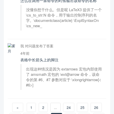
怎么在调用一条命令的时候输出该命令的名称
没懂你想干什么。但是呢 LaTeX3 提供了一个
\cs_to_str:N 命令，用于输出控制序列的名
字。\documentclass{article} \ExplSyntaxOn
\cs_new_
我 对问题发布了答案
4年前
表格中长箭头上的脚注
出现这种情况是因为 extarrows 宏包内部使用
了 amsmath 宏包的 \ext@arrow 命令，该命
令的第 #6、#7 参数对应于 \xlongrightarrow[<
#6>]
«
1
2
...
24
25
26