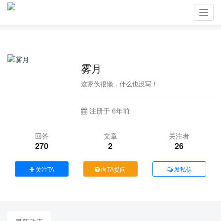
Toggl
navig
雾月
这家伙很懒，什么也没写！
注册于 6年前
回答
文章
关注者
270
2
26
关注TA
向TA提问
发私信