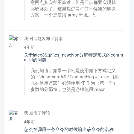
意两点其实都不算难，但是三点都要实现就
比较麻烦了。这里提供两种并不优雅的解决
方案。一个是使用 array 环境。%
我 对问题发布了答案
4年前
关于latex3里的\cs_new:Npn分解特定形式的comm
a list的问题
我们知道，如果一个宏是使用如下方式定义
的：\def\macroA#1\T{something #1 else...}那
么在使用该宏时必须使用 \T 作为（第一个）
参数的分隔符，也就是必须使用\macr
我 发表了评论
4年前
怎么在调用一条命令的时候输出该命令的名称