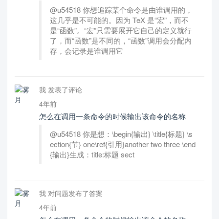
@u54518 你想追踪某个命令是由谁调用的，
这几乎是不可能的。因为 TeX 是“宏”，而不
是“函数”。“宏”只需要展开它自己的定义就行
了，而“函数”是不同的，“函数”调用会分配内
存，会记录是谁调用它
我 发表了评论
4年前
怎么在调用一条命令的时候输出该命令的名称
@u54518 你是想：\begin{输出} \title{标题} \s
ection{节} one\ref{引用}another two three \end
{输出}生成：title:标题 sect
我 对问题发布了答案
4年前