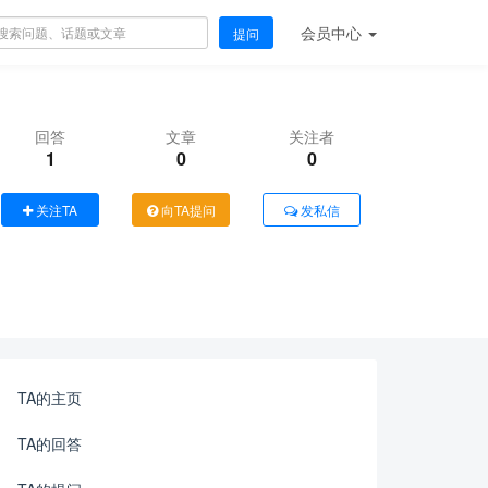
会员
中心
提问
回答
文章
关注者
1
0
0
关注TA
向TA提问
发私信
TA的主页
TA的回答