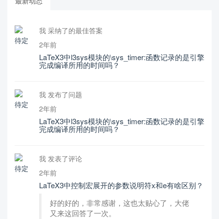
最新动态
我 采纳了的最佳答案
2年前
LaTeX3中l3sys模块的\sys_timer:函数记录的是引擎
完成编译所用的时间吗？
我 发布了问题
2年前
LaTeX3中l3sys模块的\sys_timer:函数记录的是引擎
完成编译所用的时间吗？
我 发表了评论
2年前
LaTeX3中控制宏展开的参数说明符x和e有啥区别？
好的好的，非常感谢，这也太贴心了，大佬
又来这回答了一次。