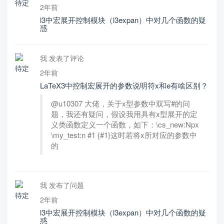
2年前
l3中宏展开控制模块（l3expan）中对几个函数的疑
惑
我 发表了评论
2年前
LaTeX3中控制宏展开的参数说明符x和e有啥区别？
@u10307 大佬，关于x型参数中双写#的问
题，我还有疑问，假设我用具有x型展开的定
义类函数定义一个函数，如下：\cs_new:Npx
\my_test:n #1 {#1}这时若将x所对应的参数中
的
我 发布了问题
2年前
l3中宏展开控制模块（l3expan）中对几个函数的疑
惑