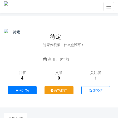
Toggl
navig
⁡⁢ 待定
这家伙很懒，什么也没写！
注册于 6年前
回答
文章
关注者
4
0
1
关注TA
向TA提问
发私信