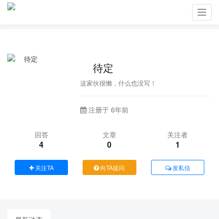
Toggl
navig
⁡⁢ 待定
这家伙很懒，什么也没写！
注册于 6年前
回答
文章
关注者
4
0
1
关注TA
向TA提问
发私信