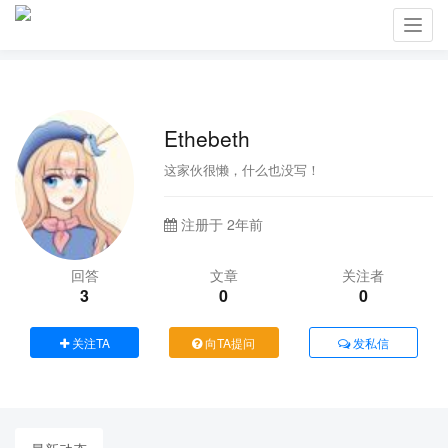
Toggl
navig
Ethebeth
这家伙很懒，什么也没写！
注册于 2年前
回答
文章
关注者
3
0
0
关注TA
向TA提问
发私信