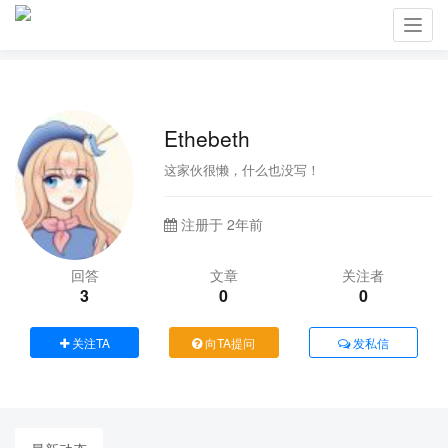
Toggl
navig
Ethebeth
这家伙很懒，什么也没写！
注册于 2年前
回答
文章
关注者
3
0
0
关注TA
向TA提问
发私信