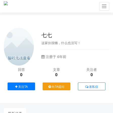
Toggl
navig
七七
这家伙很懒，什么也没写！
注册于 6年前
回答
文章
关注者
0
0
0
关注TA
向TA提问
发私信