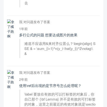
去
我 对问题发布了答案
1年前
多行公式的问题 想要达成图片的效果
难道不应该用&来对齐位置么？\begin{align} S
SE & = \sum_{i=1}^n(y_i-\hat{y_i})^2\notag\\
&
我 对问题发布了答案
2年前
使用\ref后出现的是节序号怎么处理呢？
\label 要放在有效的可以打标签的对象后，你
自己那个 {\bf Lemma} 并不是有效的可打标签
的对象，这里之前最近的有效对象就是\sectio