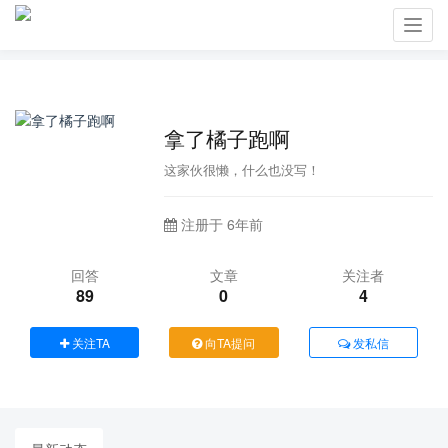
Toggl
navig
拿了橘子跑啊
这家伙很懒，什么也没写！
注册于 6年前
回答
文章
关注者
89
0
4
关注TA
向TA提问
发私信