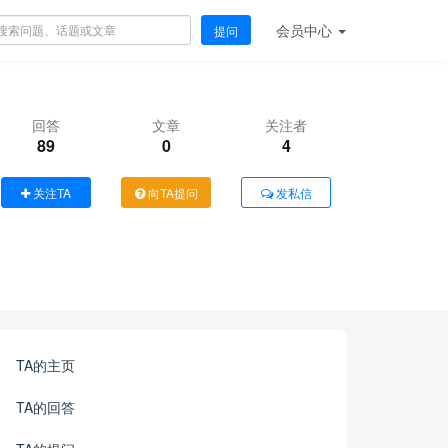
会员
中心
提问
回答
文章
关注者
89
0
4
关注TA
向TA提问
发私信
TA的主页
TA的回答