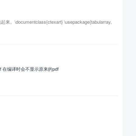
umentclass{ctexart} \usepackage{tabularray,
w pdf 在编译时会不显示原来的pdf