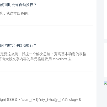
例时如何同时允许自动换行？
以，我这样回答的。
例时如何同时允许自动换行？
如果一定要这么搞，我提一个解决思路：宽高基本确定的表格
去做，而有大段文字内容的单元格建议用 tcolorbox 去
& = \sum_{i=1}^n(y_i-\hat{y_i})^2\notag\\ &