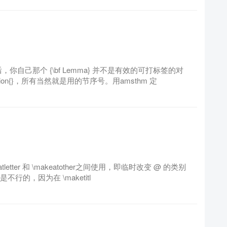
，你自己那个 {\bf Lemma} 并不是有效的可打标签的对
on{}，所有当然就是用的节序号。用amsthm 定
tter 和 \makeatother之间使用，即临时改变 @ 的类别
不行的，因为在 \maketitl