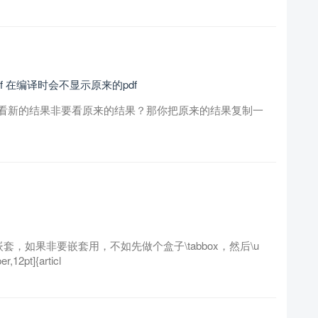
w pdf 在编译时会不显示原来的pdf
看新的结果非要看原来的结果？那你把原来的结果复制一
嵌套，如果非要嵌套用，不如先做个盒子\tabbox，然后\u
,12pt]{articl