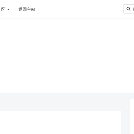
专区
返回主站
！