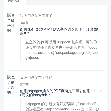
最新动态
我 对问题发布了答案
3年前
如何在不改变LaTeX默认字体的前提下，打出图中
的π？
直立体的 pi 可以用 upgreek 包实现，可能你
还会觉得那个直立体也不是那么直立。\docu
mentcalss{article} \usepackage{upgreek} \be
gin{docu
我 对问题发布了答案
3年前
使用pdfpages插入的PDF页面是否可以使用main.te
x定义的fancyhdr？
pdfpages 的手册没有好好读啊，\includepdf
的选项里有 pagecommand={xxx} 这一项，默