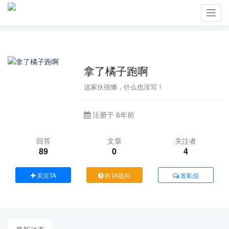
Toggl
navig
拿了橘子跑啊
这家伙很懒，什么也没写！
注册于 6年前
回答
文章
关注者
89
0
4
关注TA
向TA提问
发私信