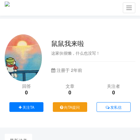
Toggl
navig
鼠鼠我来啦
这家伙很懒，什么也没写！
注册于 2年前
回答
文章
关注者
0
0
0
关注TA
向TA提问
发私信