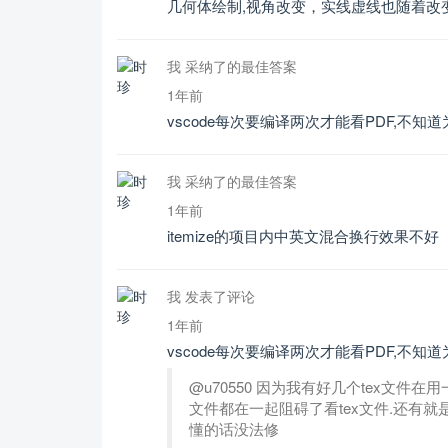
几何体绘制,视角改变，实线虚线也随着改
我 采纳了的最佳答案
1年前
vscode每次要编译两次才能看PDF,不知
我 采纳了的最佳答案
1年前
itemize的项目内中英文混合换行效果不好
我 发表了评论
1年前
vscode每次要编译两次才能看PDF,不知
@u70550 因为我有好几个tex文件
文件都在一起阻碍了看tex文件.还有
懂的话没法修