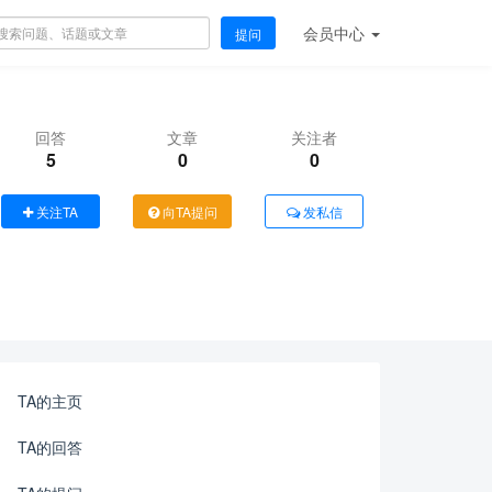
会员
中心
提问
回答
文章
关注者
5
0
0
关注TA
向TA提问
发私信
TA的主页
TA的回答