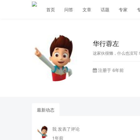
首页
问答
文章
话题
专家
华行蓉左
这家伙很懒，什么也没写
注册于 6年前
最新动态
我 发表了评论
1年前