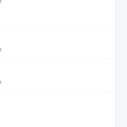
?
?
?