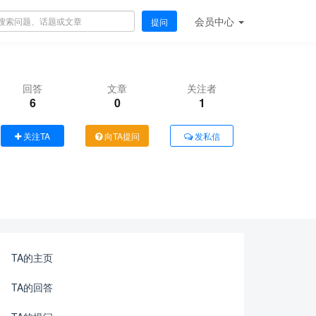
会员
中心
提问
回答
文章
关注者
6
0
1
关注TA
向TA提问
发私信
TA的主页
TA的回答