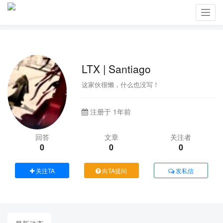
Toggl
navig
LTX | Santiago
这家伙很懒，什么也没写！
注册于 1年前
回答
文章
关注者
0
0
0
关注TA
向TA提问
发私信