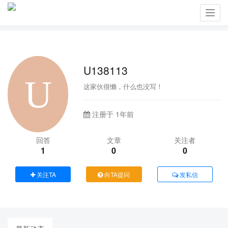
Toggl
navig
U138113
这家伙很懒，什么也没写！
注册于 1年前
回答
文章
关注者
1
0
0
关注TA
向TA提问
发私信