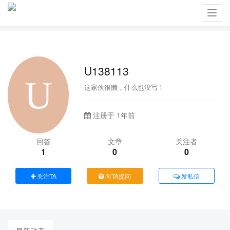
Toggl
navig
U138113
这家伙很懒，什么也没写！
注册于 1年前
回答
文章
关注者
1
0
0
关注TA
向TA提问
发私信