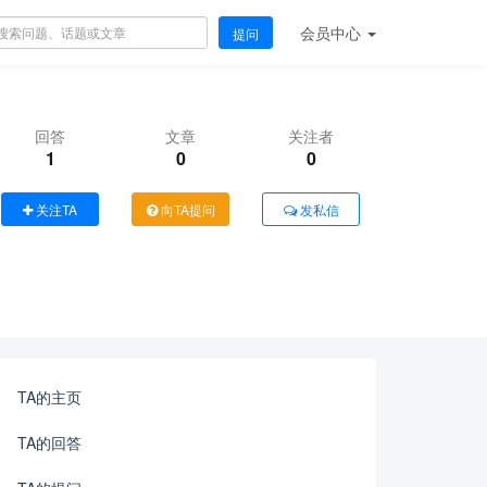
会员
中心
提问
回答
文章
关注者
1
0
0
关注TA
向TA提问
发私信
TA的主页
TA的回答