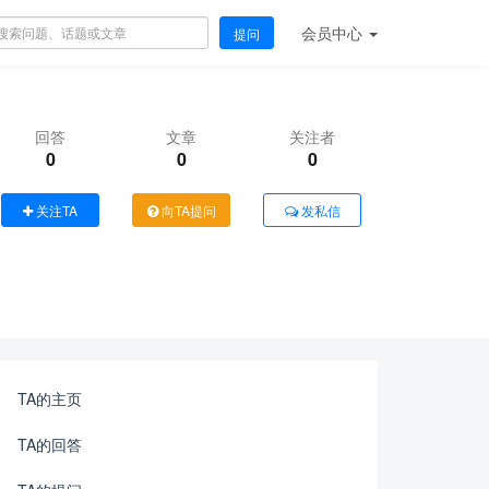
会员
中心
提问
回答
文章
关注者
0
0
0
关注TA
向TA提问
发私信
TA的主页
TA的回答