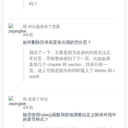
吗？
我 对问题发布了答案
4年前
如何删除目录前莫名出现的空白页？
我试了一下，主要是因为目录的内容无法正
常分页，导致整体移到了下一页。比如如果
多加几个 chapter 和 section，目录只有一
页。这人可能是因为你同时载入了 titletoc 和 t
ocloft
我 发表了评论
4年前
能否使用\ctex{}函数局部地调整自定义附录环境中
的章节样式？