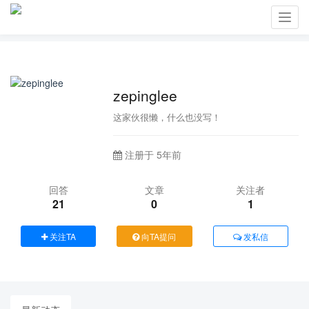
Toggl
navig
zepinglee
这家伙很懒，什么也没写！
注册于 5年前
回答
文章
关注者
21
0
1
关注TA
向TA提问
发私信