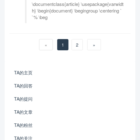
\documentclass{article} \usepackage{varwidt
h} \begin{document} \begingroup \centering `
`% \beg
«
1
2
»
TA的主页
TA的回答
TA的提问
TA的文章
TA的粉丝
TA的关注