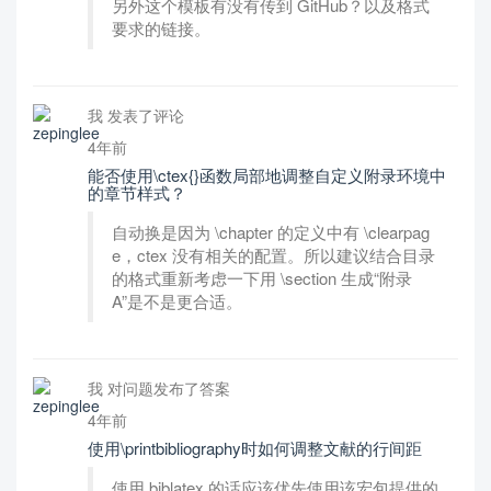
另外这个模板有没有传到 GitHub？以及格式
要求的链接。
我 发表了评论
4年前
能否使用\ctex{}函数局部地调整自定义附录环境中
的章节样式？
自动换是因为 \chapter 的定义中有 \clearpag
e，ctex 没有相关的配置。所以建议结合目录
的格式重新考虑一下用 \section 生成“附录
A”是不是更合适。
我 对问题发布了答案
4年前
使用\printbibliography时如何调整文献的行间距
使用 biblatex 的话应该优先使用该宏包提供的