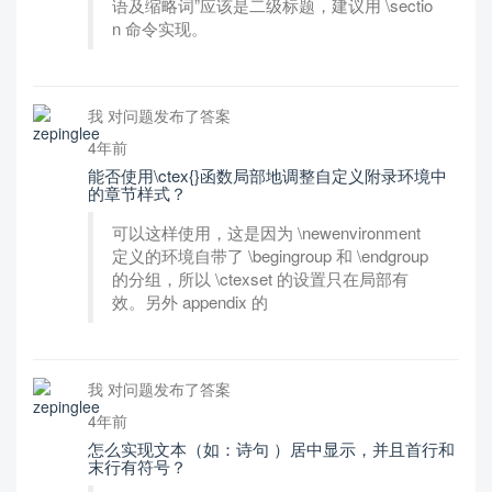
语及缩略词”应该是二级标题，建议用 \sectio
n 命令实现。
我 对问题发布了答案
4年前
能否使用\ctex{}函数局部地调整自定义附录环境中
的章节样式？
可以这样使用，这是因为 \newenvironment
定义的环境自带了 \begingroup 和 \endgroup
的分组，所以 \ctexset 的设置只在局部有
效。另外 appendix 的
我 对问题发布了答案
4年前
怎么实现文本（如：诗句 ）居中显示，并且首行和
末行有符号？