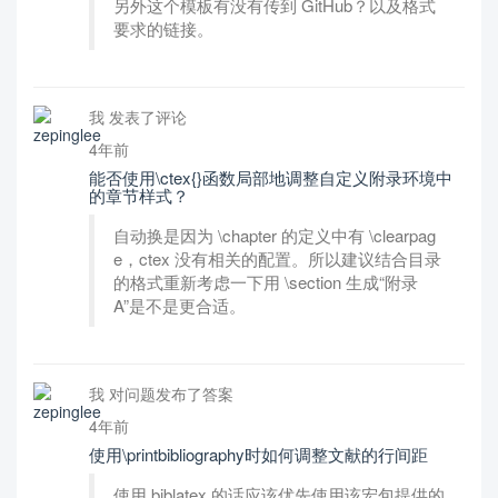
另外这个模板有没有传到 GitHub？以及格式
要求的链接。
我 发表了评论
4年前
能否使用\ctex{}函数局部地调整自定义附录环境中
的章节样式？
自动换是因为 \chapter 的定义中有 \clearpag
e，ctex 没有相关的配置。所以建议结合目录
的格式重新考虑一下用 \section 生成“附录
A”是不是更合适。
我 对问题发布了答案
4年前
使用\printbibliography时如何调整文献的行间距
使用 biblatex 的话应该优先使用该宏包提供的