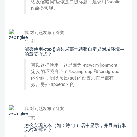
语及缩略词”应该是二级标题，建议用 \sectio
n 命令实现。
我 对问题发布了答案
4年前
能否使用\ctex{}函数局部地调整自定义附录环境中
的章节样式？
可以这样使用，这是因为 \newenvironment
定义的环境自带了 \begingroup 和 \endgroup
的分组，所以 \ctexset 的设置只在局部有
效。另外 appendix 的
我 对问题发布了答案
4年前
怎么实现文本（如：诗句 ）居中显示，并且首行和
末行有符号？