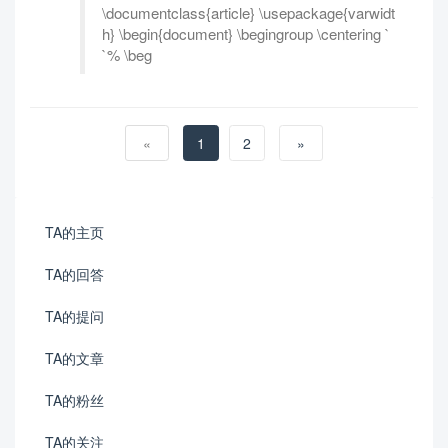
\documentclass{article} \usepackage{varwidt
h} \begin{document} \begingroup \centering `
`% \beg
«
1
2
»
TA的主页
TA的回答
TA的提问
TA的文章
TA的粉丝
TA的关注