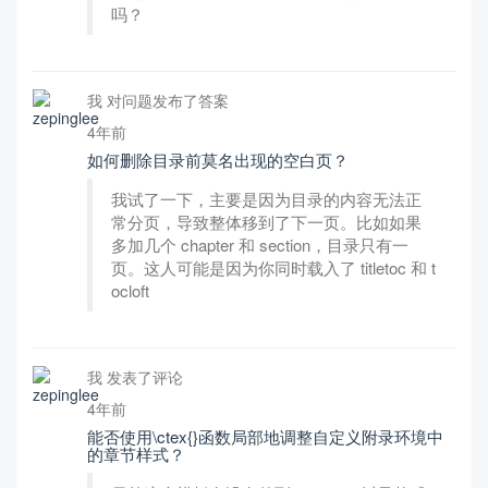
吗？
我 对问题发布了答案
4年前
如何删除目录前莫名出现的空白页？
我试了一下，主要是因为目录的内容无法正
常分页，导致整体移到了下一页。比如如果
多加几个 chapter 和 section，目录只有一
页。这人可能是因为你同时载入了 titletoc 和 t
ocloft
我 发表了评论
4年前
能否使用\ctex{}函数局部地调整自定义附录环境中
的章节样式？