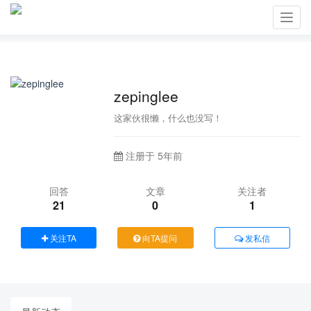
Toggl
navig
zepinglee
这家伙很懒，什么也没写！
注册于 5年前
回答
文章
关注者
21
0
1
关注TA
向TA提问
发私信