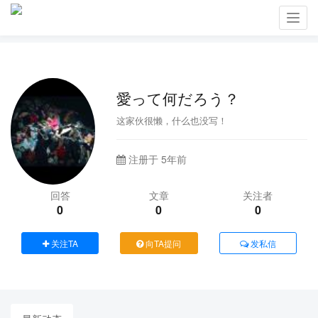
Toggl
navig
愛って何だろう？
这家伙很懒，什么也没写！
注册于 5年前
回答
文章
关注者
0
0
0
关注TA
向TA提问
发私信