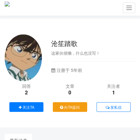
Toggl
navig
沧笙踏歌
这家伙很懒，什么也没写！
注册于 5年前
回答
文章
关注者
2
0
1
关注TA
向TA提问
发私信