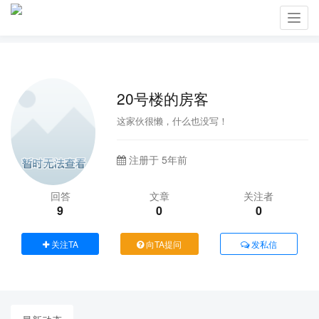
Toggl
navig
20号楼的房客
这家伙很懒，什么也没写！
注册于 5年前
回答
文章
关注者
9
0
0
关注TA
向TA提问
发私信