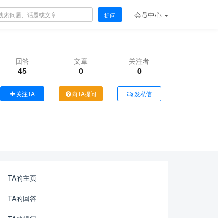
会员
中心
提问
回答
文章
关注者
45
0
0
关注TA
向TA提问
发私信
TA的主页
TA的回答