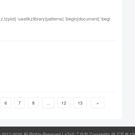
,tzplot} \usetikzlibrary{patterns} \begin{document} \begi
6
7
8
...
12
13
»
© 2017-2020 All Rights Reserved LaTeX 工作室 Copyrights
浙 ICP 备12