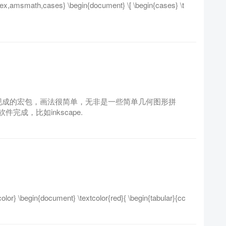
ex,amsmath,cases} \begin{document} \[ \begin{cases} \t
有现成的宏包，画法很简单，无非是一些简单几何图形拼
成，比如inkscape.
lor} \begin{document} \textcolor{red}{ \begin{tabular}{cc