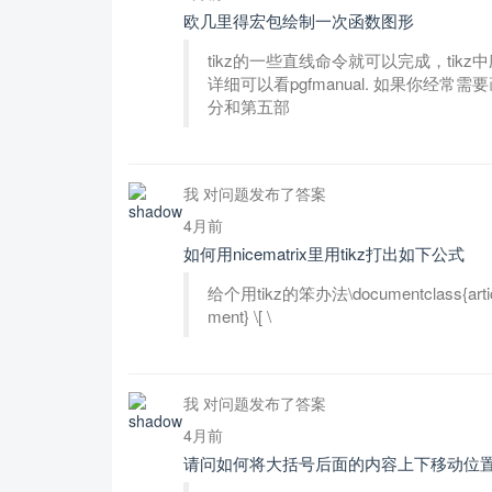
欧几里得宏包绘制一次函数图形
tikz的一些直线命令就可以完成，ti
详细可以看pgfmanual. 如果你
分和第五部
我 对问题发布了答案
4月前
如何用nicematrix里用tikz打出如下公式
给个用tikz的笨办法\documentclass{article} \
ment} \[ \
我 对问题发布了答案
4月前
请问如何将大括号后面的内容上下移动位