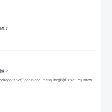
图像？
图像？
ckage{tzplot} \begin{document} \begin{tikzpicture} \draw