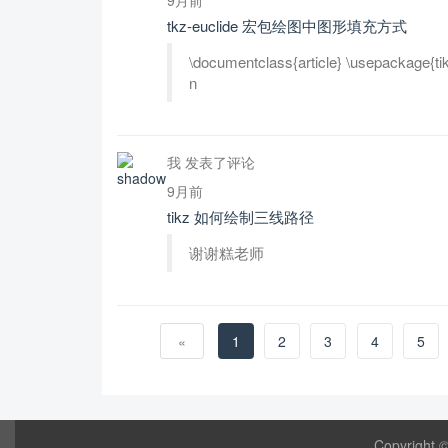
tkz-euclide 宏包绘图中图形填充方式
\documentclass{article} \usepackage{tikz
n
我 发表了评论
9月前
tikz 如何绘制三线路径
谢谢糕老师
«
1
2
3
4
5
Copyright 