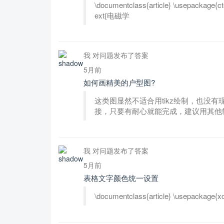
\documentclass{article} \usepackage{ct
ext{电磁学
我 对问题发布了答案
5月前
如何画精美的户型图?
这类图显然不适合用tikz绘制，也没
接，只要有耐心就能完成，建议用其他软件完
我 对问题发布了答案
5月前
表格文字颜色统一设置
\documentclass{article} \usepackage{xco