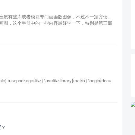
kz中应该有些库或者模块专门画函数图像，不过不一定方便。
经常需要画图，这个手册中的一些内容最好学一下，特别是第三部
usepackage{tikz} \usetikzlibrary{matrix} \begin{docu
置？