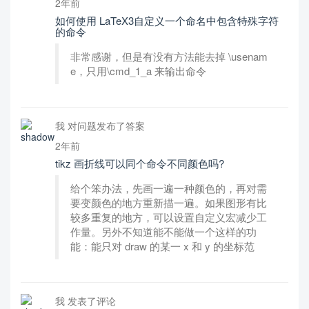
2年前
如何使用 LaTeX3自定义一个命名中包含特殊字符
的命令
非常感谢，但是有没有方法能去掉 \usenam
e，只用\cmd_1_a 来输出命令
我 对问题发布了答案
2年前
tikz 画折线可以同个命令不同颜色吗?
给个笨办法，先画一遍一种颜色的，再对需
要变颜色的地方重新描一遍。如果图形有比
较多重复的地方，可以设置自定义宏减少工
作量。另外不知道能不能做一个这样的功
能：能只对 draw 的某一 x 和 y 的坐标范
我 发表了评论