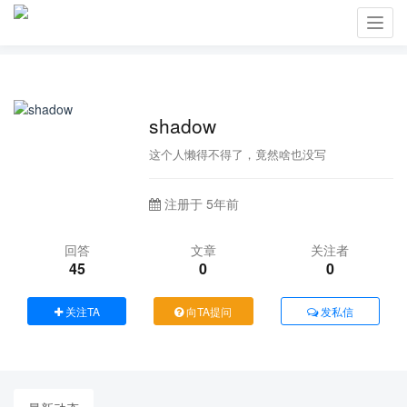
Toggl
navig
shadow
这个人懒得不得了，竟然啥也没写
注册于 5年前
回答
文章
关注者
45
0
0
关注TA
向TA提问
发私信