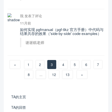
我 发表了评论
11月前
如何实现 pgfmanual（pgf-tikz 官方手册）中代码与
结果共存的效果（'side-by-side' code examples）
谢谢糕老师
«
1
2
3
4
5
6
7
8
...
12
13
»
TA的主页
TA的回答