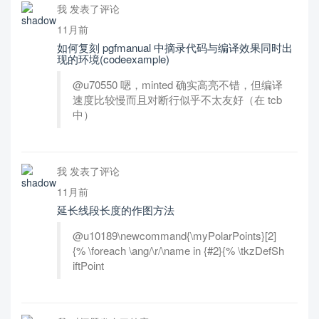
我 发表了评论
11月前
如何复刻 pgfmanual 中摘录代码与编译效果同时出
现的环境(codeexample)
@u70550 嗯，minted 确实高亮不错，但编译
速度比较慢而且对断行似乎不太友好（在 tcb
中）
我 发表了评论
11月前
延长线段长度的作图方法
@u10189\newcommand{\myPolarPoints}[2]
{% \foreach \ang/\r/\name in {#2}{% \tkzDefSh
iftPoint