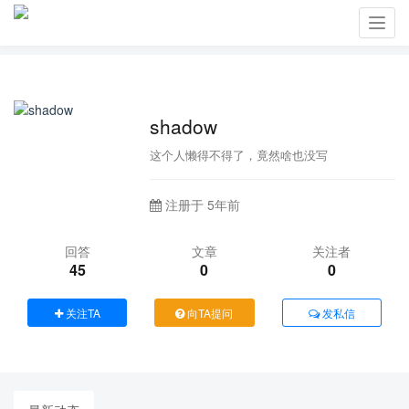
Toggl
navig
shadow
这个人懒得不得了，竟然啥也没写
注册于 5年前
回答
文章
关注者
45
0
0
关注TA
向TA提问
发私信