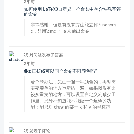
2年前
如何使用 LaTeX3自定义一个命名中包含特殊字符
的命令
非常感谢，但是有没有方法能去掉 \usenam
e，只用\cmd_1_a 来输出命令
我 对问题发布了答案
2年前
tikz 画折线可以同个命令不同颜色吗?
给个笨办法，先画一遍一种颜色的，再对需
要变颜色的地方重新描一遍。如果图形有比
较多重复的地方，可以设置自定义宏减少工
作量。另外不知道能不能做一个这样的功
能：能只对 draw 的某一 x 和 y 的坐标范
我 发表了评论