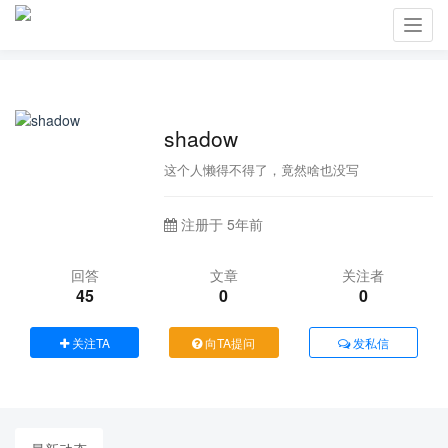
Toggl
navig
shadow
这个人懒得不得了，竟然啥也没写
注册于 5年前
回答
文章
关注者
45
0
0
关注TA
向TA提问
发私信