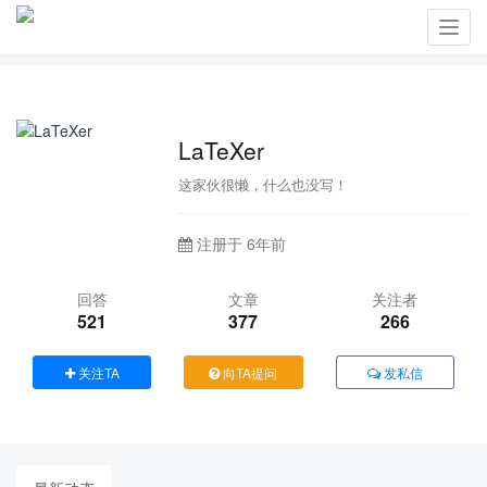
Toggl
navig
LaTeXer
这家伙很懒，什么也没写！
注册于 6年前
回答
文章
关注者
521
377
266
关注TA
向TA提问
发私信