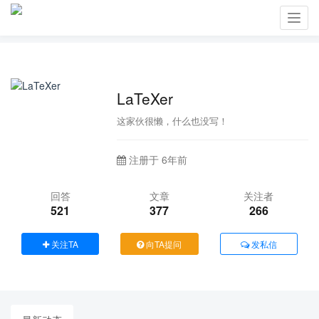
Toggl
navig
LaTeXer
这家伙很懒，什么也没写！
注册于 6年前
回答
文章
关注者
521
377
266
关注TA
向TA提问
发私信