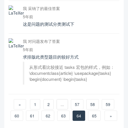
我 采纳了的最佳答案
5年前
这是问题的测试分类测试下
我 对问题发布了答案
5年前
求排版此类型题目的较好方式
从形式看比较接近 tasks 宏包的样式，例如：
\documentclass{article} \usepackage{tasks}
\begin{document} \begin{tasks}
«
1
2
...
57
58
59
60
61
62
63
64
65
»