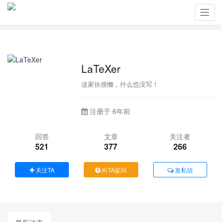
Toggl
navig
LaTeXer
这家伙很懒，什么也没写！
注册于 6年前
回答
文章
关注者
521
377
266
关注TA
向TA提问
发私信