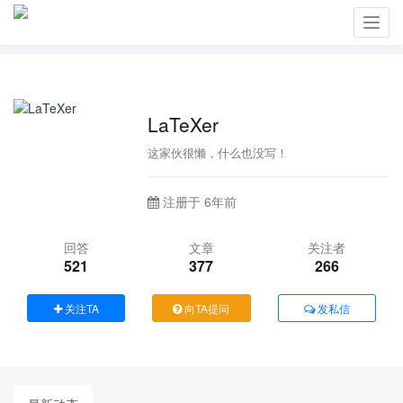
Toggl
navig
LaTeXer
这家伙很懒，什么也没写！
注册于 6年前
回答
文章
关注者
521
377
266
关注TA
向TA提问
发私信