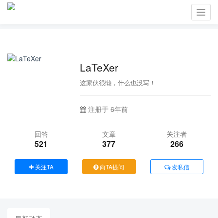
Toggl
navig
LaTeXer
这家伙很懒，什么也没写！
注册于 6年前
回答
文章
关注者
521
377
266
关注TA
向TA提问
发私信