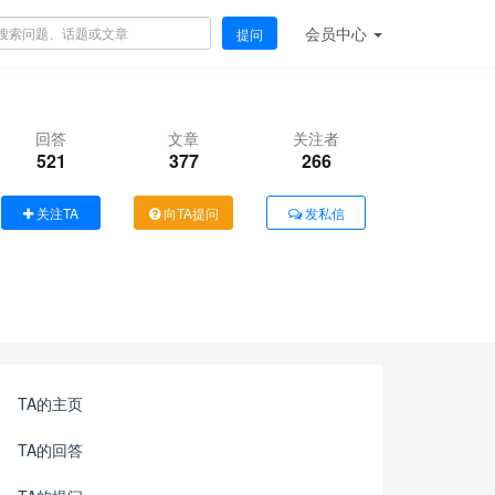
会员
中心
提问
回答
文章
关注者
521
377
266
关注TA
向TA提问
发私信
TA的主页
TA的回答