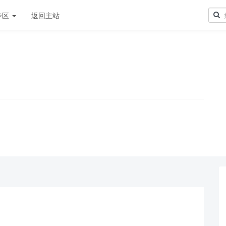
专区
返回主站
！