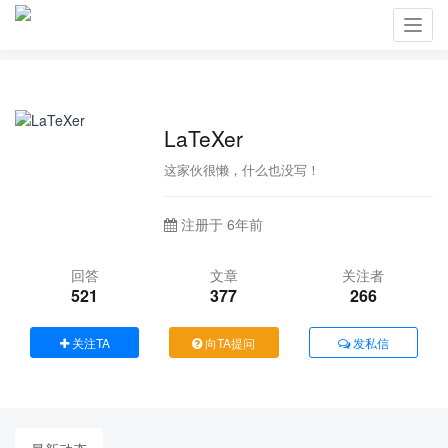
Toggl
navig
LaTeXer
这家伙很懒，什么也没写！
注册于 6年前
回答
文章
关注者
521
377
266
关注TA
向TA提问
发私信