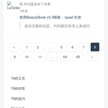
我 对问题发布了答案
1年前
使用BeautyBook v5.3模板，\quad 失效
提供完整的信息，代码都没有传上来成功。
«
1
2
...
5
6
7
8
9
10
11
...
64
65
»
TA的主页
TA的回答
TA的提问