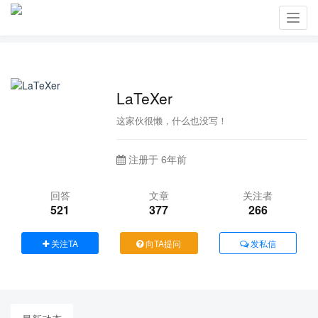
Toggl
navig
LaTeXer
这家伙很懒，什么也没写！
注册于 6年前
回答
文章
关注者
521
377
266
关注TA
向TA提问
发私信